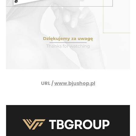
URL /
www.bjushop.pl