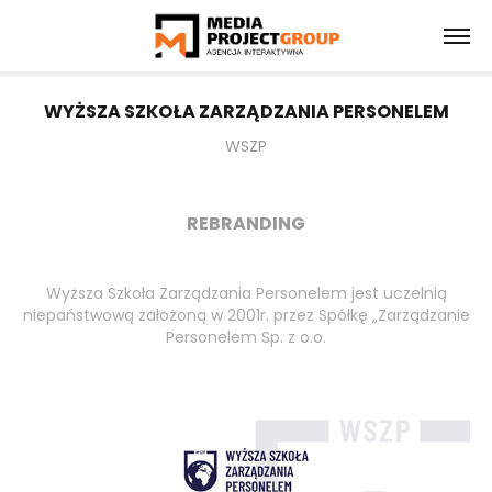
WYŻSZA SZKOŁA ZARZĄDZANIA PERSONELEM
WSZP
REBRANDING
Wyższa Szkoła Zarządzania Personelem jest uczelnią
niepaństwową założoną w 2001r. przez Spółkę „Zarządzanie
Personelem Sp. z o.o.