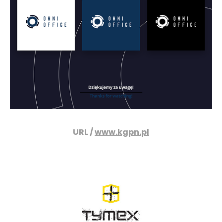
URL /
www.kgpn.pl