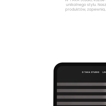
W TAKA Studio, każde 
unikalnego stylu. Nas
produktów, zapewnia, ż