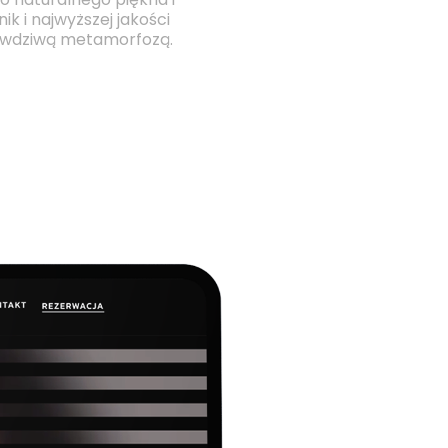
o naturalnego piękna i
k i najwyższej jakości
 prawdziwą metamorfozą.