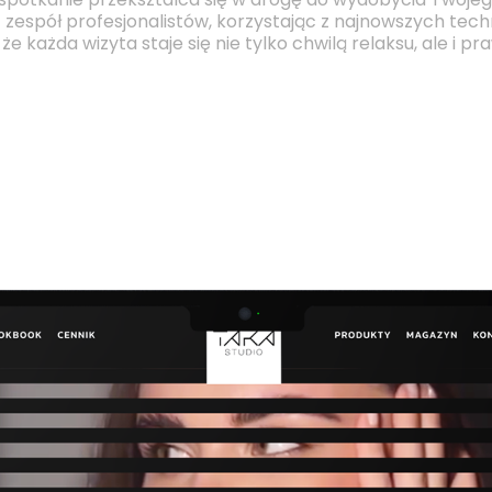
spotkanie przekształca się w drogę do wydobycia Twojeg
z zespół profesjonalistów, korzystając z najnowszych techni
e każda wizyta staje się nie tylko chwilą relaksu, ale i