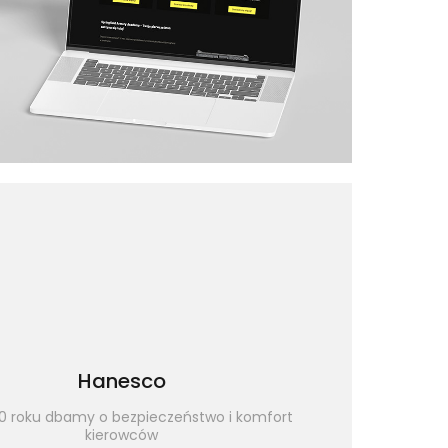
Hanesco
0 roku dbamy o bezpieczeństwo i komfort
kierowców